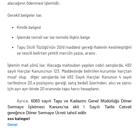
alacağının ödenmesi işlemidir.
Gerekli belgeler ise;
Kimlik belgesi
İşlemde temsil var ise temsile ilişkin belge
Tapu Sicili Tüzüğü’nün 20/d maddesi gereği ihalenin kesinleştiğini
ve tescili belirten yetkili merciin yazısı, aranır.
İşlemin mali yönü ise; Alacağa mahsuben yapılan cebri satışlarda, 492
sayılı Harçlar Kanunu’nun 123. Maddesinde belirtilen kurumlar harçtan
muaf olup, diğer satışlarda ise 492 Sayılı Harçlar Kanunun 4 sayılı
tarifesince 20.a pozisyonu gereği, satış bedeli üzerinden, alıcı ve satıcı
için ayrı ayrı binde 20 oranında tapu harcı hesaplanır.
Ayrıca,
6083 sayılı
Tapu ve Kadastro Genel Müdürlüğü Döner
Sermaye İşletmesi Kanunu’na ekli I Sayılı Tarife Cetveli
gereğince
Döner Sermaye Ücreti tahsil edilir.
sss kategori
Genel