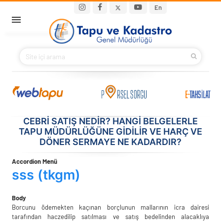
Ana içeriğe atla
Main navigation
En
ANA SAYFA
BAKANIMIZ
KURUMSAL
PROJELER
CEBRI SATIŞ NEDIR? HANGI BELGELERLE
TAPU MÜDÜRLÜĞÜNE GIDILIR VE HARÇ VE
DÖNER SERMAYE NE KADARDIR?
E-HİZMETLER
Accordion Menü
İLETIŞIM
sss (tkgm)
S.S.S.
Body
Borcunu ödemekten kaçınan borçlunun mallarının icra dairesi
tarafından haczedilip satılması ve satış bedelinden alacaklıya