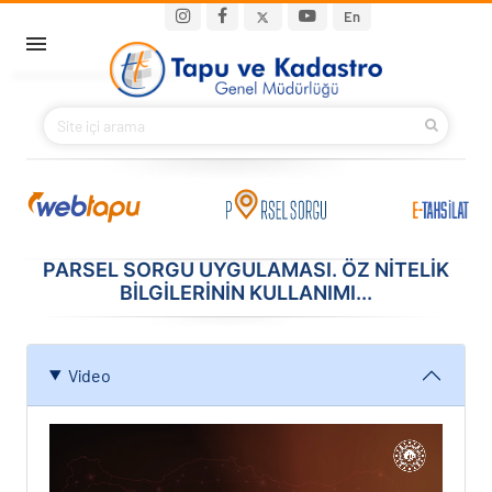
Ana içeriğe atla
Main navigation
En
ANA SAYFA
BAKANIMIZ
KURUMSAL
PROJELER
PARSEL SORGU UYGULAMASI. ÖZ NİTELİK
BİLGİLERİNİN KULLANIMI...
E-HİZMETLER
Video
İLETIŞIM
S.S.S.