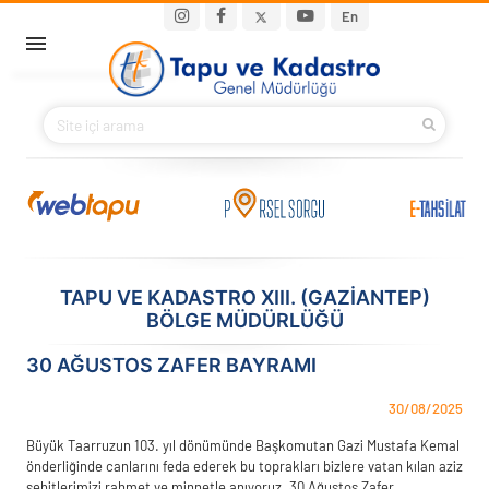
Ana içeriğe atla
Main navigation
En
ANA SAYFA
BAKANIMIZ
KURUMSAL
PROJELER
TAPU VE KADASTRO XIII. (GAZIANTEP)
BÖLGE MÜDÜRLÜĞÜ
E-HİZMETLER
30 AĞUSTOS ZAFER BAYRAMI
İLETIŞIM
30/08/2025
S.S.S.
Büyük Taarruzun 103. yıl dönümünde Başkomutan Gazi Mustafa Kemal
önderliğinde canlarını feda ederek bu toprakları bizlere vatan kılan aziz
şehitlerimizi rahmet ve minnetle anıyoruz. 30 Ağustos Zafer