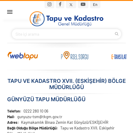
Ana içeriğe atla
Main navigation
En
ANA SAYFA
BAKANIMIZ
KURUMSAL
PROJELER
TAPU VE KADASTRO XVII. (ESKIŞEHIR) BÖLGE
MÜDÜRLÜĞÜ
E-HİZMETLER
GÜNYÜZÜ TAPU MÜDÜRLÜĞÜ
İLETIŞIM
Telefon
0222 280 10 06
Mail
gunyuzu-tsm@tkgm.gov.tr
S.S.S.
Adres
Kaymakamlık Binası Zemin Kat Günyüzü/ESKİŞEHİR
Bağlı Olduğu Bölge Müdürlüğü
Tapu ve Kadastro XVII. Eskişehir