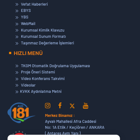
Vefat Haberleri
EBYS
YBS
WebMail
Kurumsal Kimlik Klavuzu
Kurumsal Sunum Formatı
Taşınmaz Değerleme İşlemleri
HIZLI MENÜ
TKGM Otomatik Doğrulama Uygulaması
Proje Öneri Sistemi
Video Konferans Takvimi
Videolar
KVKK Aydınlatma Metni
Merkez Binamız :
Ayvalı Mahallesi Afra Caddesi
No: 1A Etlik / Keçiören / ANKARA
( Antares Avm Yanı )