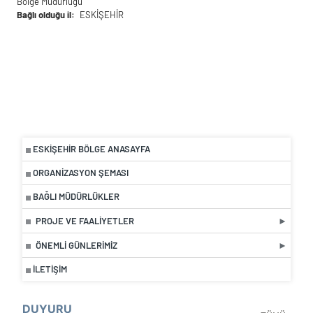
Bölge Müdürlüğü
Bağlı olduğu il
ESKİŞEHİR
ESKIŞEHIR BÖLGE ANASAYFA
ORGANIZASYON ŞEMASI
BAĞLI MÜDÜRLÜKLER
PROJE VE FAALIYETLER
ÖNEMLI GÜNLERIMIZ
İLETIŞIM
DUYURU