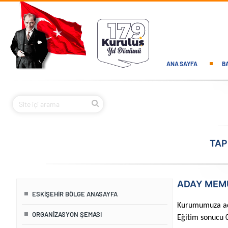
Ana içeriğe atla
Main navi
ANA SAYFA
B
TAP
ADAY MEMU
ESKIŞEHIR BÖLGE ANASAYFA
Kurumumuza ada
ORGANIZASYON ŞEMASI
Eğitim sonucu 0