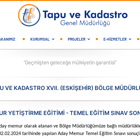
gation
AKANIMIZ
KURUMSAL
PROJELER
E-HİZMETLER
"Geçmişten geleceğe mülkiyetin garantisi"
U VE KADASTRO XVII. (ESKIŞEHIR) BÖLGE MÜDÜR
R YETIŞTIRME EĞITIMI - TEMEL EĞITIM SINAV S
y memur olarak atanan ve Bölge Müdürlüğümüze bağlı müdürlükler
2.02.2024 tarihinde yapılan Aday Memur Temel Eğitim Sınavı sonuçları