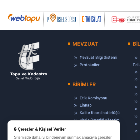
MEVZUAT
Bİ
Mevzuat Bilgi Sistemi
Protokoller
Edi
BİRİMLER
Etik Komisyonu
Lihkab
Kalite Koordinatörlüğü
Bilgi Güvenliği Yönetim
Sistemi
🔒 Çerezler & Kişisel Veriler
Basın ve Halkla İlişkiler
Sitemizde daha iyi bir deneyim sunmak amacıyla çerezler