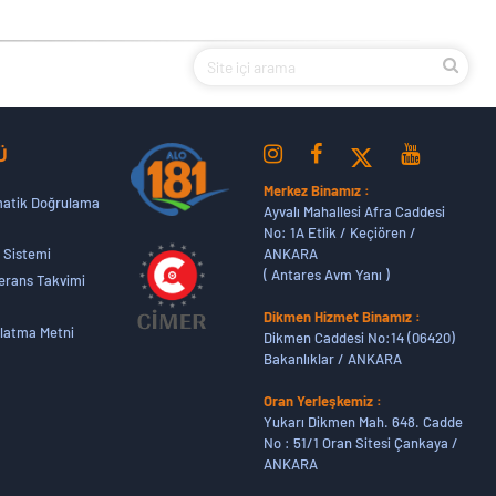
Ü
Merkez Binamız :
atik Doğrulama
Ayvalı Mahallesi Afra Caddesi
No: 1A Etlik / Keçiören /
ANKARA
 Sistemi
( Antares Avm Yanı )
erans Takvimi
Dikmen Hizmet Binamız :
latma Metni
Dikmen Caddesi No:14 (06420)
Bakanlıklar / ANKARA
Oran Yerleşkemiz :
Yukarı Dikmen Mah. 648. Cadde
No : 51/1 Oran Sitesi Çankaya /
ANKARA