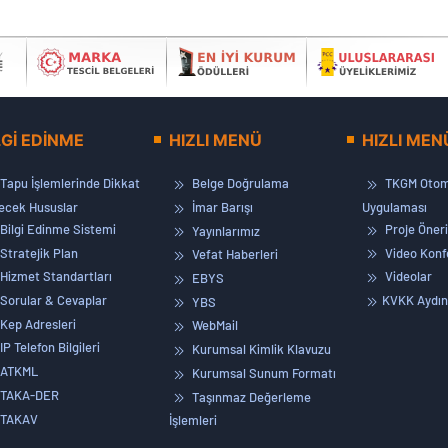
LGİ EDİNME
HIZLI MENÜ
HIZLI MEN
Tapu İşlemlerinde Dikkat
Belge Doğrulama
TKGM Otom
lecek Hususlar
İmar Barışı
Uygulaması
Bilgi Edinme Sistemi
Proje Öneri
Yayınlarımız
Stratejik Plan
Video Konf
Vefat Haberleri
Hizmet Standartları
Videolar
EBYS
Sorular & Cevaplar
KVKK Aydın
YBS
Kep Adresleri
WebMail
IP Telefon Bilgileri
Kurumsal Kimlik Klavuzu
ATKML
Kurumsal Sunum Formatı
TAKA-DER
Taşınmaz Değerleme
TAKAV
İşlemleri