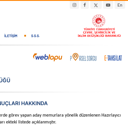
En
İLETIŞIM
S.S.S.
LÜĞÜ
ONUÇLARI HAKKINDA
de görev yapan aday memurlara yönelik düzenlenen Hazırlayıcı
 ekteki listede açıklanmıştır.