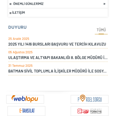
ÖNEMLI GÜNLERIMIZ
İLETIŞIM
DUYURU
TÜMÜ
25 Aralık 2025
2025 YILI 1416 BURSLARI BAŞVURU VE TERCİH KILAVUZU
05 Ağustos 2025
ULAŞTIRMA VE ALTYAPI BAKANLIĞI 8. BÖLGE MÜDÜRÜ İLE ÇAYKUR DİYARBAKIR BÖLGE MÜDÜRÜNÜN BÖLGE MÜDÜRLÜĞÜMÜZÜ ZİYARETİ
31 Temmuz 2025
BATMAN SİVİL TOPLUMLA İLİŞKİLER MÜDÜRÜ İLE SOSYAL YARDIMLAŞMA MÜDÜRÜNÜN BÖLGE MÜDÜRLÜĞÜMÜZÜ ZİYARETİ