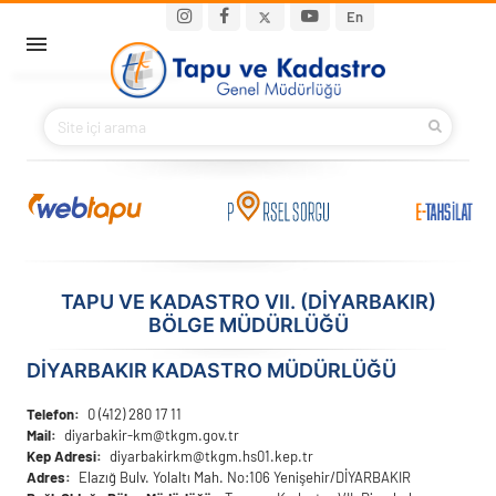
Ana içeriğe atla
Main navigation
En
ANA SAYFA
BAKANIMIZ
KURUMSAL
PROJELER
TAPU VE KADASTRO VII. (DIYARBAKIR)
BÖLGE MÜDÜRLÜĞÜ
E-HİZMETLER
DİYARBAKIR KADASTRO MÜDÜRLÜĞÜ
İLETIŞIM
Telefon
0 (412) 280 17 11
Mail
diyarbakir-km@tkgm.gov.tr
S.S.S.
Kep Adresi
diyarbakirkm@tkgm.hs01.kep.tr
Adres
Elazığ Bulv. Yolaltı Mah. No:106 Yenişehir/DİYARBAKIR