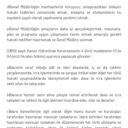
d)
Genel Müdürlüğün menfaatlerini koruyucu, anlaşmazlıkları önleyici
hukuki
tedbirleri zamanında almak, anlaşma ve sözleşmelerin bu
esasla
ra uygun olarak yapılmasına
yardımcı olmak.
e)
Genel Müdürlüğün amaçlarını daha iyi gerçekleştirmek, mevzuata,
plan ve
programa uygun çalışmasını temin etmek amacıyla gerekli
hukuki teklifleri hazırlamak ve
Genel Müdüre sunmak.
(2)
659 sayılı Kanun Hükmünde Karar
namenin 4 üncü maddesinin (1) ila
(4) üncü
fıkraları hükmü uyarınca yapılacak görevler:
a)
İdarenin taraf olduğu adli ve idari davalarda, iç ve dış tahkim
yargılamasında, icra
işlemlerinde ve yargıya intikal eden diğer her türlü
hukuki uyuşmazlıklarda idareyi
temsil
eder, dava ve icra işlemlerini
vekil sıfatı ile takip eder.
b)
İdarece hizmet satın alma yoluyla temsil ettirilecek dava ve icra
takipleri ve tahkim
ile ilgili işlemleri koordine eder, izler ve denetler.
c)
İdare hizmetleriyle ilgili olarak diğer kamu k
urum ve kuruluşları
tarafından
hazırlanan mevzuat taslaklarını, idare birimleri tarafından
hazırlanan mevzuat taslakları ile
düzenlenecek her türlü sözleşme ve
şartname taslaklarını, idare ile üçüncü kişiler arasında
çıkan