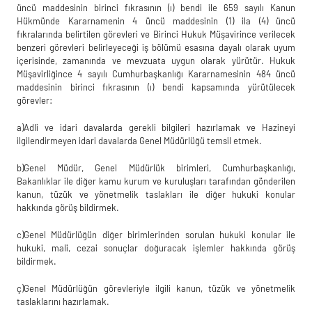
üncü maddesinin birinci fıkrasının (ı) bendi ile 659 sayılı Kanun
Hükmünde Kararnamenin 4
üncü maddesinin (1) ila (4) üncü
fıkralarında belirtilen
görevleri ve Birinci Hukuk
Müşavirince verilecek
benzeri görevleri belirleyeceği iş bölümü esasına dayalı olarak uyum
içerisinde, zamanında ve mevzuata uygun olarak yürütür. Hukuk
Müşavirliğince 4 sayılı
Cumhurbaşkanlığı Kararnamesinin 484 üncü
maddesinin
birinci fıkrasının (ı) bendi
kapsamında yürütülecek
görevler
:
a)
Adli ve idari davalarda gerekli bilgileri hazırlamak ve Hazineyi
ilgilendirmeyen
idari davalarda Genel Müdürlüğü temsil etmek.
b)
Genel Müdür, Genel Müdürlük birimleri, Cumhurbaşkanlığı,
Bakanlıkl
ar ile diğer
kamu kurum ve kuruluşları tarafından gönderilen
kanun, tüzük ve yönetmelik taslakları ile
diğer hukuki konular
hakkında görüş bildirmek.
c)
Genel Müdürlüğün diğer birimlerinden sorulan hukuki konular ile
hukuki, mali,
cezai sonuçlar doğuracak işl
emler hakkında görüş
bildirmek.
ç)
Genel Müdürlüğün görevleriyle ilgili kanun, tüzük ve yönetmelik
taslaklarını
hazırlamak.