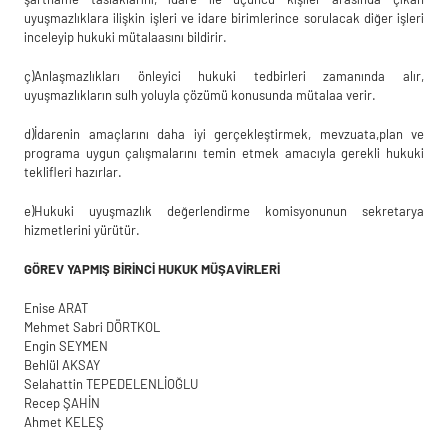
uyuşmazlıklara ilişkin işleri ve
idare birimlerince sorulacak diğer işleri
inceleyip hukuki
mütalaasını bildirir.
ç)
Anlaşmazlıkları önleyici hukuki tedbirleri zamanında alır,
uyuşmazlıkların sulh
yoluyla çözümü konusunda mütalaa verir.
d)
İdarenin amaçlarını daha iyi gerçekleştirmek, mevzuata,
plan ve
programa uygun
çalışmalarını temin etmek amacıyla gerekli hukuki
teklifleri hazırlar.
e)
Hukuki uyuşmazlık değerlendirme komisyonunun sekretarya
hizmetlerini yürütür.
GÖREV YAPMIŞ BİRİNCİ HUKUK MÜŞAVİRLERİ
Enise ARAT
Mehmet Sabri DÖRTKOL
Engin SEYMEN
Behlül AKSAY
Selahattin TEPEDELENLİOĞLU
Recep ŞAHİN
Ahmet KELEŞ