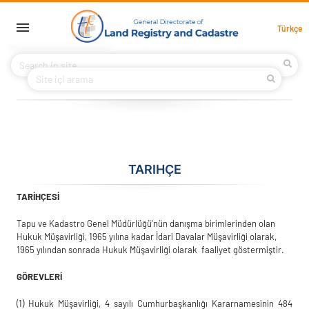
Skip to main content
English Main Menu
Türkçe
HOME
ABOUT US
PROJECTS
CONTACT
TARIHÇE
TARİHÇESİ
Tapu ve Kadastro Genel Müdürlüğü'nün danışma birimlerinden olan
Hukuk Müşavirliği, 1965 yılına kadar İdari Davalar Müşavirliği olarak,
1965 yılından sonrada Hukuk Müşavirliği olarak faaliyet göstermiştir.
GÖREVLERİ
(1)
Hukuk Müşavirliği, 4 sayılı Cumhurbaşkanlığı Kararnamesinin 484