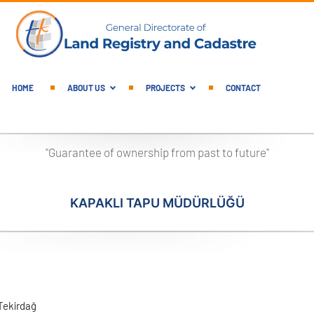
English Main Menu
HOME
ABOUT US
PROJECTS
CONTACT
"Guarantee of ownership from past to future"
KAPAKLI TAPU MÜDÜRLÜĞÜ
Tekirdağ