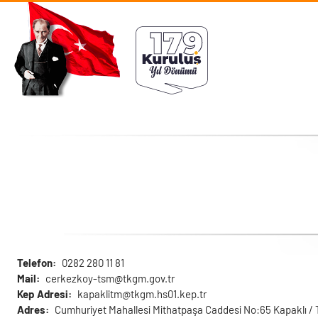
Skip to main content
Telefon
0282 280 11 81
Mail
cerkezkoy-tsm@tkgm.gov.tr
Kep Adresi
kapaklitm@tkgm.hs01.kep.tr
Adres
Cumhuriyet Mahallesi Mithatpaşa Caddesi No:65 Kapaklı / 