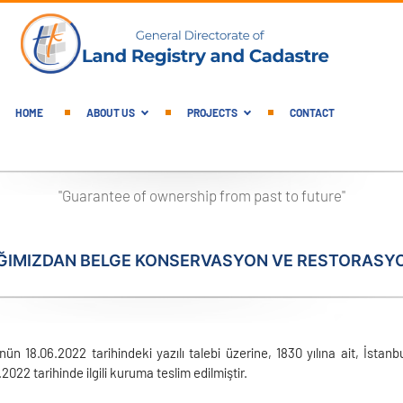
English Main Menu
HOME
ABOUT US
PROJECTS
CONTACT
"Guarantee of ownership from past to future"
ĞIMIZDAN BELGE KONSERVASYON VE RESTORASYO
ün 18.06.2022 tarihindeki yazılı talebi üzerine, 1830 yılına ait, İstan
22 tarihinde ilgili kuruma teslim edilmiştir.