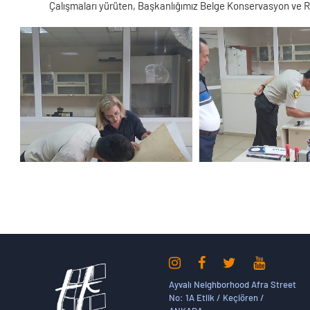
Çalışmaları yürüten, Başkanlığımız Belge Konservasyon ve 
Ayvalı Neighborhood Afra Street
No: 1A Etlik / Keçiören /