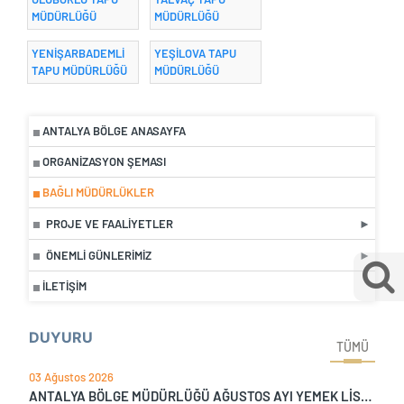
MÜDÜRLÜĞÜ
MÜDÜRLÜĞÜ
YENİŞARBADEMLİ
YEŞİLOVA TAPU
TAPU MÜDÜRLÜĞÜ
MÜDÜRLÜĞÜ
ANTALYA BÖLGE ANASAYFA
ORGANIZASYON ŞEMASI
BAĞLI MÜDÜRLÜKLER
PROJE VE FAALIYETLER
ÖNEMLI GÜNLERIMIZ
İLETIŞIM
DUYURU
TÜMÜ
03 Ağustos 2026
ANTALYA BÖLGE MÜDÜRLÜĞÜ AĞUSTOS AYI YEMEK LİSTESİ