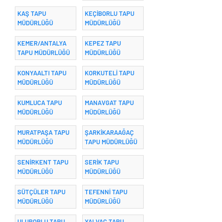
KAŞ TAPU
KEÇİBORLU TAPU
MÜDÜRLÜĞÜ
MÜDÜRLÜĞÜ
KEMER/ANTALYA
KEPEZ TAPU
TAPU MÜDÜRLÜĞÜ
MÜDÜRLÜĞÜ
KONYAALTI TAPU
KORKUTELİ TAPU
MÜDÜRLÜĞÜ
MÜDÜRLÜĞÜ
KUMLUCA TAPU
MANAVGAT TAPU
MÜDÜRLÜĞÜ
MÜDÜRLÜĞÜ
MURATPAŞA TAPU
ŞARKİKARAAĞAÇ
MÜDÜRLÜĞÜ
TAPU MÜDÜRLÜĞÜ
SENİRKENT TAPU
SERİK TAPU
MÜDÜRLÜĞÜ
MÜDÜRLÜĞÜ
SÜTÇÜLER TAPU
TEFENNİ TAPU
MÜDÜRLÜĞÜ
MÜDÜRLÜĞÜ
ULUBORLU TAPU
YALVAÇ TAPU