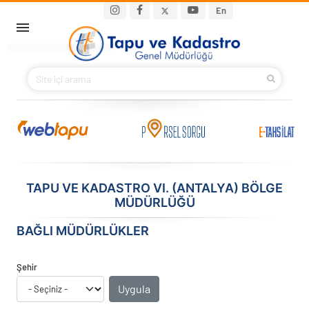
Ana içeriğe atla
Main navigation
En
ANA SAYFA
BAKANIMIZ
KURUMSAL
PROJELER
TAPU VE KADASTRO VI. (ANTALYA) BÖLGE
MÜDÜRLÜĞÜ
E-HİZMETLER
BAĞLI MÜDÜRLÜKLER
İLETIŞIM
Şehir
S.S.S.