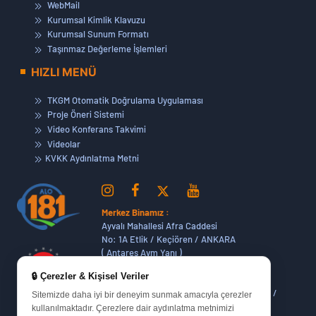
WebMail
Kurumsal Kimlik Klavuzu
Kurumsal Sunum Formatı
Taşınmaz Değerleme İşlemleri
HIZLI MENÜ
TKGM Otomatik Doğrulama Uygulaması
Proje Öneri Sistemi
Video Konferans Takvimi
Videolar
KVKK Aydınlatma Metni
Merkez Binamız :
Ayvalı Mahallesi Afra Caddesi
No: 1A Etlik / Keçiören / ANKARA
( Antares Avm Yanı )
🔒 Çerezler & Kişisel Veriler
Dikmen Hizmet Binamız :
Dikmen Caddesi No:14 (06420) Bakanlıklar /
Sitemizde daha iyi bir deneyim sunmak amacıyla çerezler
ANKARA
kullanılmaktadır. Çerezlere dair aydınlatma metnimizi