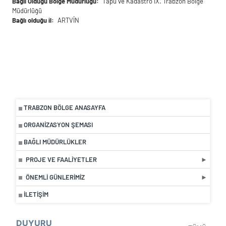
Bağlı Olduğu Bölge Müdürlüğü
Tapu ve Kadastro IX. Trabzon Bölge
Müdürlüğü
Bağlı olduğu il
ARTVİN
TRABZON BÖLGE ANASAYFA
ORGANIZASYON ŞEMASI
BAĞLI MÜDÜRLÜKLER
PROJE VE FAALIYETLER
ÖNEMLI GÜNLERIMIZ
İLETIŞIM
DUYURU