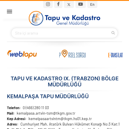
Ana içeriğe atla
Main navigation
En
ANA SAYFA
BAKANIMIZ
KURUMSAL
PROJELER
TAPU VE KADASTRO IX. (TRABZON) BÖLGE
MÜDÜRLÜĞÜ
E-HİZMETLER
KEMALPAŞA TAPU MÜDÜRLÜĞÜ
İLETIŞIM
Telefon
0 (466) 280 11 03
Mail
kemalpasa.artvin-tsm@tkgm.gov.tr
S.S.S.
Kep Adresi
kemelpasaartvintm@tkgm.hs01.kep.tr
Adres
Cumhuriyet Mah. Atatürk Bulvarı Hükümet Konağı No:3 Kat:1