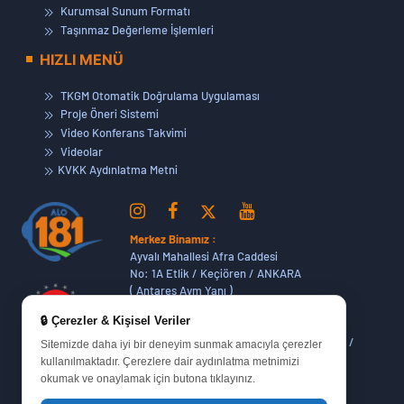
Kurumsal Sunum Formatı
Taşınmaz Değerleme İşlemleri
HIZLI MENÜ
TKGM Otomatik Doğrulama Uygulaması
Proje Öneri Sistemi
Video Konferans Takvimi
Videolar
KVKK Aydınlatma Metni
Merkez Binamız :
Ayvalı Mahallesi Afra Caddesi
No: 1A Etlik / Keçiören / ANKARA
( Antares Avm Yanı )
🔒 Çerezler & Kişisel Veriler
Dikmen Hizmet Binamız :
Dikmen Caddesi No:14 (06420) Bakanlıklar /
Sitemizde daha iyi bir deneyim sunmak amacıyla çerezler
ANKARA
kullanılmaktadır. Çerezlere dair aydınlatma metnimizi
okumak ve onaylamak için butona tıklayınız.
Oran Yerleşkemiz :