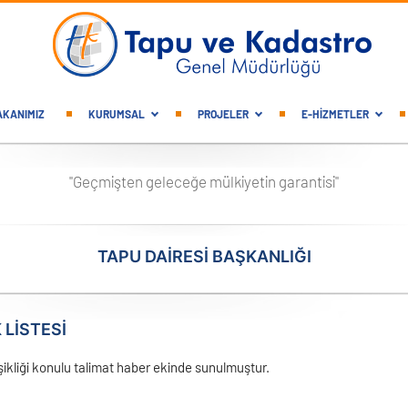
gation
AKANIMIZ
KURUMSAL
PROJELER
E-HİZMETLER
"Geçmişten geleceğe mülkiyetin garantisi"
TAPU DAİRESİ BAŞKANLIĞI
LİSTESİ
şikliği konulu talimat haber ekinde sunulmuştur.