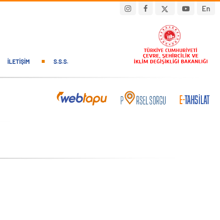
En
İLETIŞIM
S.S.S.