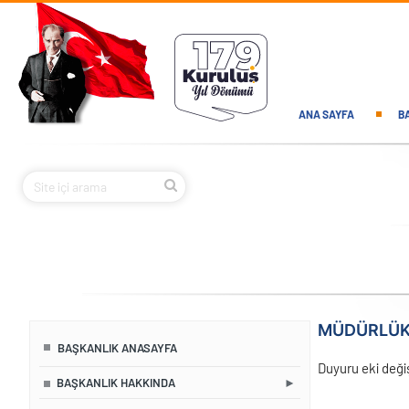
Ana içeriğe atla
Main navi
ANA SAYFA
B
MÜDÜRLÜK 
BAŞKANLIK ANASAYFA
Duyuru eki deği
BAŞKANLIK HAKKINDA