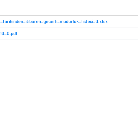
_tarihinden_itibaren_gecerli_mudurluk_listesi_0.xlsx
10_0.pdf