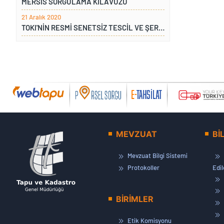
MERSİS SORGULAMA KILAVUZU
21 Aralık 2020
TOKI'NİN RESMİ SENETSİZ TESCİL VE ŞERH TALEBİ
MEVZUAT
Bİ
Mevzuat Bilgi Sistemi
Protokoller
Edi
BİRİMLER
Etik Komisyonu