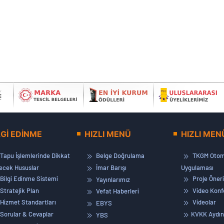
LGİ EDİNME
HIZLI MENÜ
HIZLI MEN
Tapu İşlemlerinde Dikkat
Belge Doğrulama
TKGM Otom
lecek Hususlar
İmar Barışı
Uygulaması
Bilgi Edinme Sistemi
Proje Öneri
Yayınlarımız
Stratejik Plan
Video Konf
Vefat Haberleri
Hizmet Standartları
Videolar
EBYS
Sorular & Cevaplar
KVKK Aydın
YBS