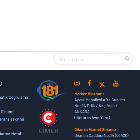
Ü
Merkez Binamız :
atik Doğrulama
Ayvalı Mahallesi Afra Caddesi
No: 1A Etlik / Keçiören /
ANKARA
 Sistemi
( Antares Avm Yanı )
erans Takvimi
Dikmen Hizmet Binamız :
latma Metni
Dikmen Caddesi No:14 (06420)