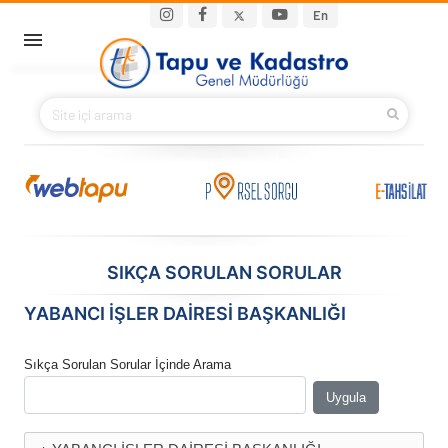
Ana içeriğe atla
Main navigation
En
ANA SAYFA
BAKANIMIZ
KURUMSAL
PROJELER
SIKÇA SORULAN SORULAR
E-HİZMETLER
YABANCI İŞLER DAİRESİ BAŞKANLIĞI
İLETIŞIM
Sıkça Sorulan Sorular İçinde Arama
S.S.S.