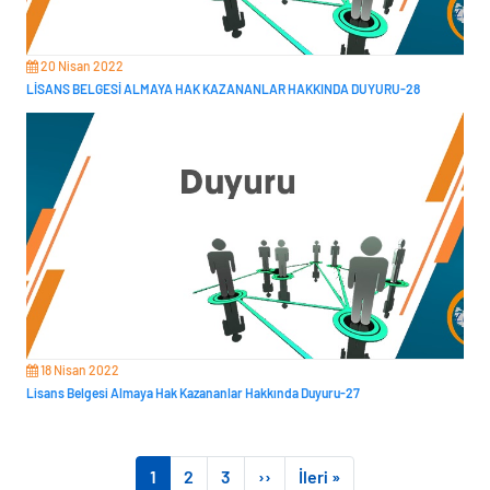
20 Nisan 2022
LİSANS BELGESİ ALMAYA HAK KAZANANLAR HAKKINDA DUYURU-28
18 Nisan 2022
Lisans Belgesi Almaya Hak Kazananlar Hakkında Duyuru-27
Sayfalama
Page
Page
Page
Sonraki sayfa
Son sayfa
1
2
3
››
İleri »