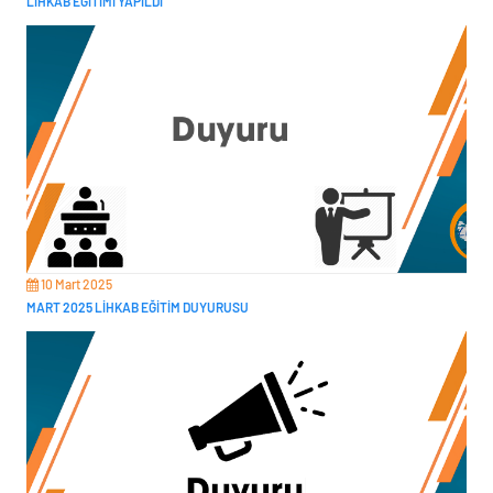
LİHKAB EĞİTİMİ YAPILDI
10 Mart 2025
MART 2025 LİHKAB EĞİTİM DUYURUSU