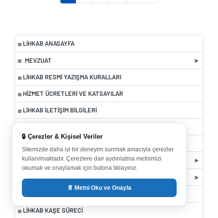
LIHKAB ANASAYFA
MEVZUAT
LİHKAB RESMI YAZIŞMA KURALLARI
HIZMET ÜCRETLERI VE KATSAYILAR
LİHKAB İLETIŞIM BILGILERI
TIP SÖZLEŞME
🔒 Çerezler & Kişisel Veriler
LİHKAB LOGO
Sitemizde daha iyi bir deneyim sunmak amacıyla çerezler
kullanılmaktadır. Çerezlere dair aydınlatma metnimizi
EĞITIM DERS NOTLARI
okumak ve onaylamak için butona tıklayınız.
LİHKAB OFIS OTOMASYON SISTEMI
📄 Metni Oku ve Onayla
LIHKAB BAŞVURU SÜRECI
LİHKAB KAŞE SÜRECİ