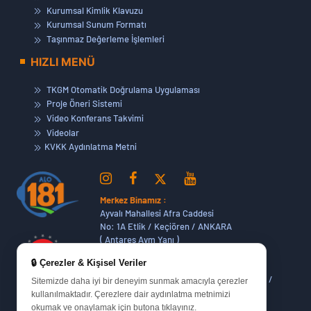
Kurumsal Kimlik Klavuzu
Kurumsal Sunum Formatı
Taşınmaz Değerleme İşlemleri
HIZLI MENÜ
TKGM Otomatik Doğrulama Uygulaması
Proje Öneri Sistemi
Video Konferans Takvimi
Videolar
KVKK Aydınlatma Metni
Merkez Binamız :
Ayvalı Mahallesi Afra Caddesi
No: 1A Etlik / Keçiören / ANKARA
( Antares Avm Yanı )
🔒 Çerezler & Kişisel Veriler
Dikmen Hizmet Binamız :
Dikmen Caddesi No:14 (06420) Bakanlıklar /
Sitemizde daha iyi bir deneyim sunmak amacıyla çerezler
ANKARA
kullanılmaktadır. Çerezlere dair aydınlatma metnimizi
okumak ve onaylamak için butona tıklayınız.