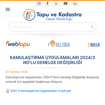
Ana içeriğe atla
Main navigation
En
ANA SAYFA
BAKANIMIZ
KURUMSAL
PROJELER
KAMULAŞTIRMA UYGULAMALARI 2024/3
NO'LU GENELGE DEĞIŞIKLIĞI
E-HİZMETLER
03
Temmuz
2026
Kamulaştırma Uygulamaları 2024/3 No'lu Genelge Değişikliği dosyasına
İLETIŞIM
erişmek için aşağıdaki bağlantıya tıklayınız.
2024-3 Kamulaştırma Uygulamaları-3-pdf.pdf
S.S.S.