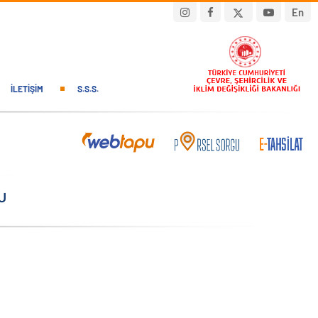
En
İLETIŞIM
S.S.S.
U