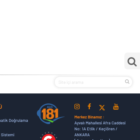
Ü
Merkez Binamız :
atik Doğrulama
Ayvalı Mahallesi Afra Caddesi
No: 1A Etlik / Keçiören /
ANKARA
 Sistemi