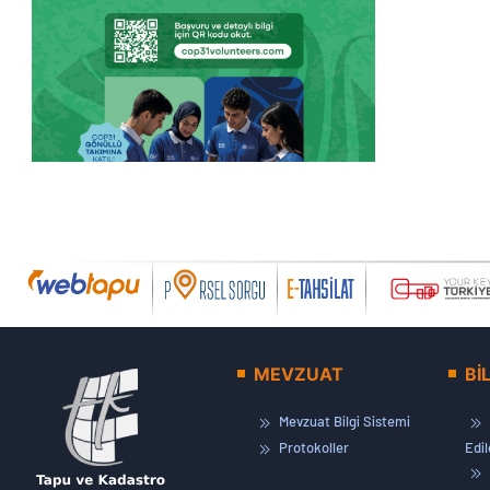
MEVZUAT
Bİ
Mevzuat Bilgi Sistemi
Protokoller
Edi