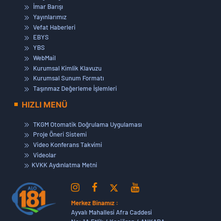
İmar Barışı
Yayınlarımız
Vefat Haberleri
EBYS
YBS
WebMail
Kurumsal Kimlik Klavuzu
Kurumsal Sunum Formatı
Taşınmaz Değerleme İşlemleri
HIZLI MENÜ
TKGM Otomatik Doğrulama Uygulaması
Proje Öneri Sistemi
Video Konferans Takvimi
Videolar
KVKK Aydınlatma Metni
Merkez Binamız :
Ayvalı Mahallesi Afra Caddesi