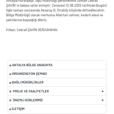
Antalya/Muratpaşa Tapu Müdürlüğü personelimiz Uzman Cebrail
ŞAHİN' in babası vefat etmiştir. Cenazesi 12.08.2025 tarihinde (bugün)
öğle namazı sonrasında Aksaray ili, Ortaköy köyünde defnedilecektir.
Bölge Müdürlüğü olarak merhuma Allah'tan rahmet, kederli ailesi ve
yakınlarına başsağlığı dileriz.
İrtibat: Cebrail ŞAHİN 05354948494
ANTALYA BÖLGE ANASAYFA
ORGANIZASYON ŞEMASI
BAĞLI MÜDÜRLÜKLER
PROJE VE FAALIYETLER
ÖNEMLI GÜNLERIMIZ
İLETIŞIM