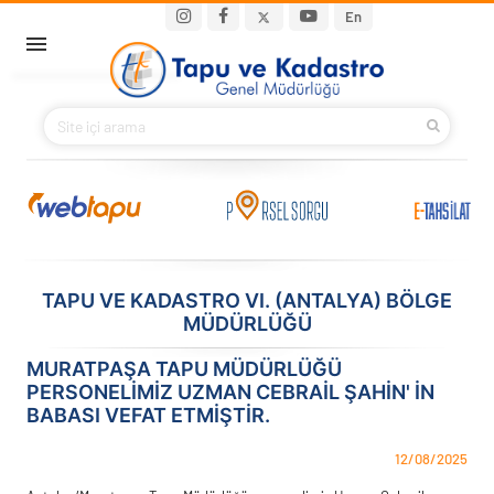
Ana içeriğe atla
Main navigation
En
ANA SAYFA
BAKANIMIZ
KURUMSAL
PROJELER
TAPU VE KADASTRO VI. (ANTALYA) BÖLGE
MÜDÜRLÜĞÜ
E-HİZMETLER
MURATPAŞA TAPU MÜDÜRLÜĞÜ
İLETIŞIM
PERSONELIMIZ UZMAN CEBRAIL ŞAHİN' IN
BABASI VEFAT ETMIŞTIR.
S.S.S.
12/08/2025