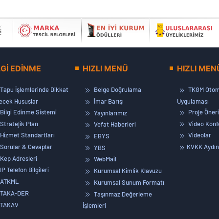
LGİ EDİNME
HIZLI MENÜ
HIZLI MEN
Tapu İşlemlerinde Dikkat
Belge Doğrulama
TKGM Otom
lecek Hususlar
İmar Barışı
Uygulaması
Bilgi Edinme Sistemi
Proje Öneri
Yayınlarımız
Stratejik Plan
Video Konf
Vefat Haberleri
Hizmet Standartları
Videolar
EBYS
Sorular & Cevaplar
KVKK Aydın
YBS
Kep Adresleri
WebMail
IP Telefon Bilgileri
Kurumsal Kimlik Klavuzu
ATKML
Kurumsal Sunum Formatı
TAKA-DER
Taşınmaz Değerleme
TAKAV
İşlemleri