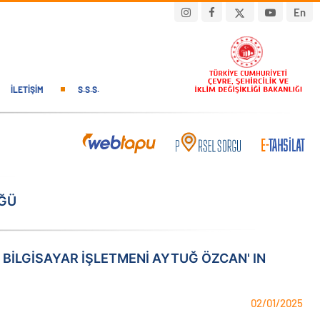
En
İLETIŞIM
S.S.S.
ÜĞÜ
ILGISAYAR İŞLETMENI AYTUĞ ÖZCAN' IN
02/01/2025