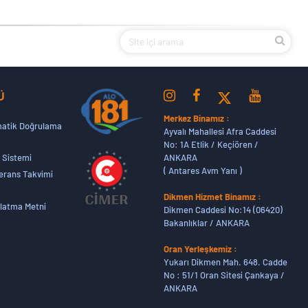
Ü
Merkez Binamız :
atik Doğrulama
Ayvalı Mahallesi Afra Caddesi
No: 1A Etlik / Keçiören /
ANKARA
 Sistemi
( Antares Avm Yanı )
erans Takvimi
Dikmen Hizmet Binamız :
latma Metni
Dikmen Caddesi No:14 (06420)
Bakanlıklar / ANKARA
Oran Yerleşkemiz :
Yukarı Dikmen Mah. 648. Cadde
No : 51/1 Oran Sitesi Çankaya /
ANKARA