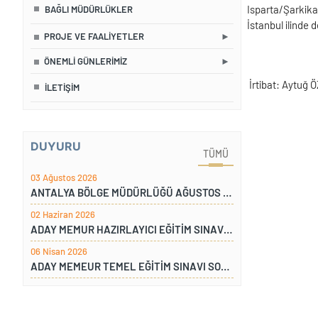
Isparta/Şarkika
BAĞLI MÜDÜRLÜKLER
İstanbul ilinde 
PROJE VE FAALIYETLER
ÖNEMLI GÜNLERIMIZ
İrtibat: Aytuğ
İLETIŞIM
DUYURU
TÜMÜ
03 Ağustos 2026
ANTALYA BÖLGE MÜDÜRLÜĞÜ AĞUSTOS AYI YEMEK LİSTESİ
02 Haziran 2026
ADAY MEMUR HAZIRLAYICI EĞİTİM SINAVI SONUÇLARI
06 Nisan 2026
ADAY MEMEUR TEMEL EĞİTİM SINAVI SONUÇLARI