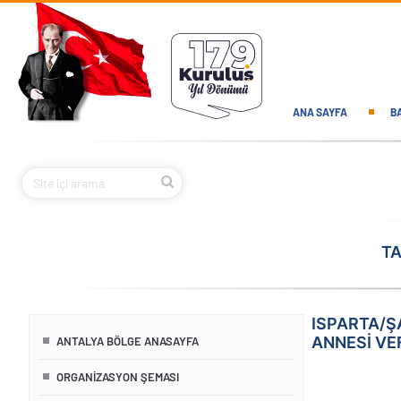
Ana içeriğe atla
Main navi
ANA SAYFA
B
TA
ISPARTA/Ş
ANNESI VE
ANTALYA BÖLGE ANASAYFA
ORGANIZASYON ŞEMASI