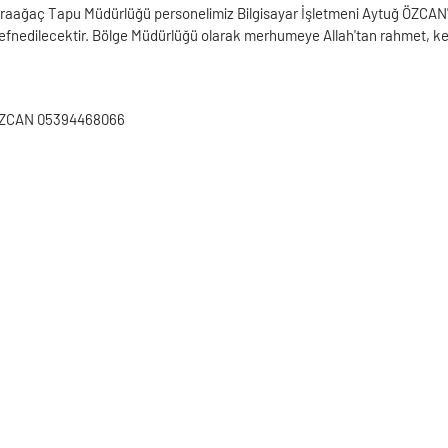
raağaç Tapu Müdürlüğü personelimiz Bilgisayar İşletmeni Aytuğ ÖZCAN' ı
defnedilecektir. Bölge Müdürlüğü olarak merhumeye Allah'tan rahmet, keder
 ÖZCAN 05394468066