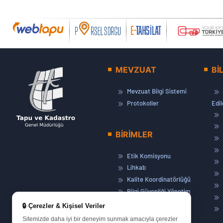
MEVZUAT
Bİ
Mevzuat Bilgi Sistemi
Protokoller
Edi
BİRİMLER
Etik Komisyonu
Lihkab
Kalite Koordinatörlüğü
Bilgi Güvenliği Yönetim
Sistemi
🔒 Çerezler & Kişisel Veriler
Basın ve Halkla İlişkiler
Sitemizde daha iyi bir deneyim sunmak amacıyla çerezler