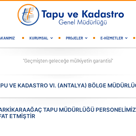
gation
AKANIMIZ
KURUMSAL
PROJELER
E-HİZMETLER
"Geçmişten geleceğe mülkiyetin garantisi"
PU VE KADASTRO VI. (ANTALYA) BÖLGE MÜDÜRL
ARKIKARAAĞAÇ TAPU MÜDÜRLÜĞÜ PERSONELIMIZ B
FAT ETMIŞTIR