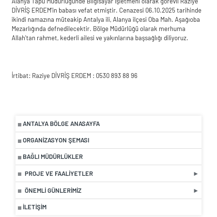
Alanya Tapu Müdürlüğünde Bilgisayar İşletmeni olarak görevli Raziye
DİVRİŞ ERDEM'in babası vefat etmiştir. Cenazesi 06.10.2025 tarihinde
ikindi namazına müteakip Antalya ili, Alanya ilçesi Oba Mah. Aşağıoba
Mezarlığında defnedilecektir. Bölge Müdürlüğü olarak merhuma
Allah'tan rahmet, kederli ailesi ve yakınlarına başsağlığı diliyoruz.
İrtibat: Raziye DİVRİŞ ERDEM : 0530 893 88 96
ANTALYA BÖLGE ANASAYFA
ORGANIZASYON ŞEMASI
BAĞLI MÜDÜRLÜKLER
PROJE VE FAALIYETLER
ÖNEMLI GÜNLERIMIZ
İLETIŞIM