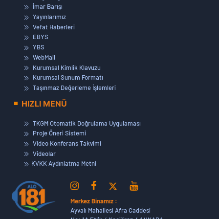
İmar Barışı
Yayınlarımız
Vefat Haberleri
EBYS
YBS
WebMail
Kurumsal Kimlik Klavuzu
Kurumsal Sunum Formatı
Taşınmaz Değerleme İşlemleri
HIZLI MENÜ
TKGM Otomatik Doğrulama Uygulaması
Proje Öneri Sistemi
Video Konferans Takvimi
Videolar
KVKK Aydınlatma Metni
Merkez Binamız :
Ayvalı Mahallesi Afra Caddesi