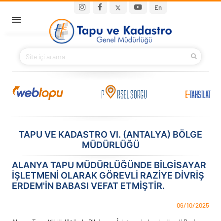
Ana içeriğe atla
Main navigation
En
ANA SAYFA
BAKANIMIZ
KURUMSAL
PROJELER
TAPU VE KADASTRO VI. (ANTALYA) BÖLGE
MÜDÜRLÜĞÜ
E-HİZMETLER
ALANYA TAPU MÜDÜRLÜĞÜNDE BILGISAYAR
İLETIŞIM
İŞLETMENI OLARAK GÖREVLI RAZIYE DİVRİŞ
ERDEM'IN BABASI VEFAT ETMIŞTIR.
S.S.S.
06/10/2025