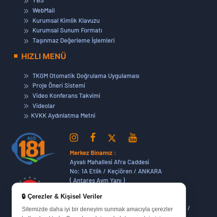
YBS
WebMail
Kurumsal Kimlik Klavuzu
Kurumsal Sunum Formatı
Taşınmaz Değerleme İşlemleri
HIZLI MENÜ
TKGM Otomatik Doğrulama Uygulaması
Proje Öneri Sistemi
Video Konferans Takvimi
Videolar
KVKK Aydınlatma Metni
Merkez Binamız :
Ayvalı Mahallesi Afra Caddesi
No: 1A Etlik / Keçiören / ANKARA
( Antares Avm Yanı )
🔒 Çerezler & Kişisel Veriler
Dikmen Hizmet Binamız :
Dikmen Caddesi No:14 (06420) Bakanlıklar /
Sitemizde daha iyi bir deneyim sunmak amacıyla çerezler