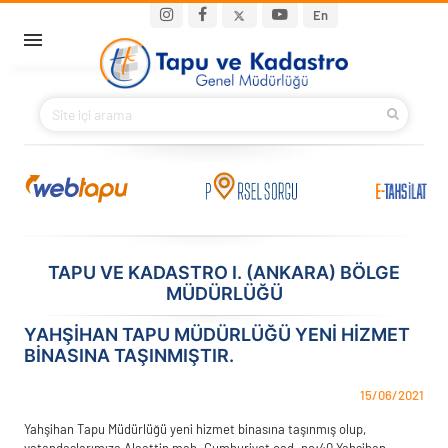
Ana içeriğe atla
Main navigation
En
ANA SAYFA
BAKANIMIZ
KURUMSAL
PROJELER
TAPU VE KADASTRO I. (ANKARA) BÖLGE
MÜDÜRLÜĞÜ
E-HİZMETLER
YAHŞIHAN TAPU MÜDÜRLÜĞÜ YENI HIZMET
İLETIŞIM
BINASINA TAŞINMIŞTIR.
S.S.S.
15/06/2021
Yahşihan Tapu Müdürlüğü yeni hizmet binasına taşınmış olup,
vatandaşlarımıza Alaattin mah. Cumhuriyet cad. no:40 Yahşihan