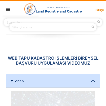
Skip to main content
English Main Menu
Türkçe
HOME
ABOUT US
PROJECTS
CONTACT
WEB TAPU KADASTRO İŞLEMLERİ BİREYSEL
BAŞVURU UYGULAMASI VİDEOMUZ
Video